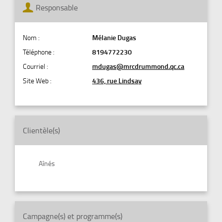
Responsable
Nom :
Mélanie Dugas
Téléphone :
8194772230
Courriel :
mdugas@mrcdrummond.qc.ca
Site Web :
436, rue Lindsay
Clientèle(s)
Aînés
Campagne(s) et programme(s)