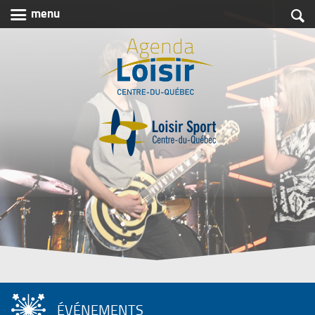

menu

Agenda
Loisir
Centre-
du-
Québec
ÉVÉNEMENTS