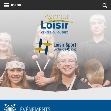

menu

Agenda
Loisir
Centre-
du-
Québec
ÉVÉNEMENTS