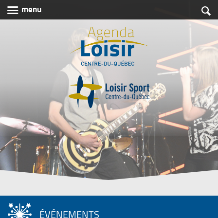

menu

Agenda
Loisir
Centre-
du-
Québec
ÉVÉNEMENTS